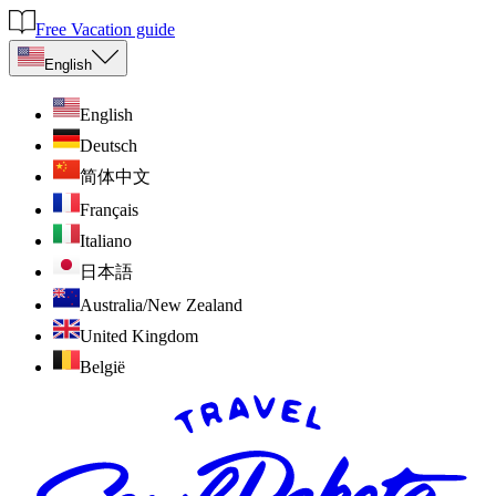
Free Vacation guide
English
English
Deutsch
简体中文
Français
Italiano
日本語
Australia/New Zealand
United Kingdom
België