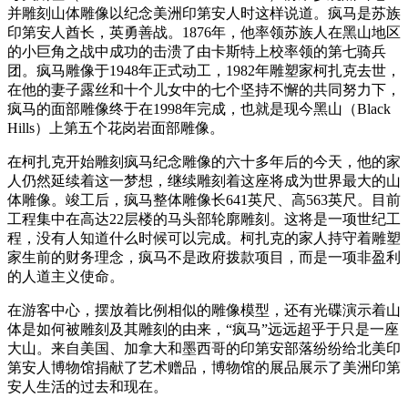
并雕刻山体雕像以纪念美洲印第安人时这样说道。疯马是苏族
印第安人酋长，英勇善战。1876年，他率领苏族人在黑山地区
的小巨角之战中成功的击溃了由卡斯特上校率领的第七骑兵
团。疯马雕像于1948年正式动工，1982年雕塑家柯扎克去世，
在他的妻子露丝和十个儿女中的七个坚持不懈的共同努力下，
疯马的面部雕像终于在1998年完成，也就是现今黑山（Black
Hills）上第五个花岗岩面部雕像。
在柯扎克开始雕刻疯马纪念雕像的六十多年后的今天，他的家
人仍然延续着这一梦想，继续雕刻着这座将成为世界最大的山
体雕像。竣工后，疯马整体雕像长641英尺、高563英尺。目前
工程集中在高达22层楼的马头部轮廓雕刻。这将是一项世纪工
程，没有人知道什么时候可以完成。柯扎克的家人持守着雕塑
家生前的财务理念，疯马不是政府拨款项目，而是一项非盈利
的人道主义使命。
在游客中心，摆放着比例相似的雕像模型，还有光碟演示着山
体是如何被雕刻及其雕刻的由来，“疯马”远远超乎于只是一座
大山。来自美国、加拿大和墨西哥的印第安部落纷纷给北美印
第安人博物馆捐献了艺术赠品，博物馆的展品展示了美洲印第
安人生活的过去和现在。