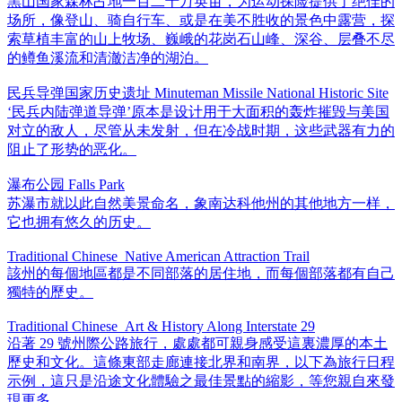
黑山国家森林占地一百二十万英亩，为运动探险提供了绝佳的
场所，像登山、骑自行车、或是在美不胜收的景色中露营，探
索草植丰富的山上牧场、巍峨的花岗石山峰、深谷、层叠不尽
的鳟鱼溪流和清澈洁净的湖泊。
民兵导弹国家历史遗址 Minuteman Missile National Historic Site
‘民兵内陆弹道导弹’原本是设计用于大面积的轰炸摧毁与美国
对立的敌人，尽管从未发射，但在冷战时期，这些武器有力的
阻止了形势的恶化。
瀑布公园 Falls Park
苏瀑市就以此自然美景命名，象南达科他州的其他地方一样，
它也拥有悠久的历史。
Traditional Chinese_Native American Attraction Trail
該州的每個地區都是不同部落的居住地，而每個部落都有自己
獨特的歷史。
Traditional Chinese_Art & History Along Interstate 29
沿著 29 號州際公路旅行，處處都可親身感受這裏濃厚的本土
歷史和文化。這條東部走廊連接北界和南界，以下為旅行日程
示例，這只是沿途文化體驗之最佳景點的縮影，等您親自來發
現更多。