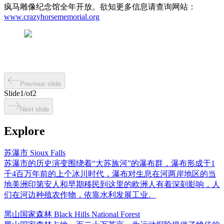
疯马雕像纪念馆全年开放。欲知更多信息请查询网站：
www.crazyhorsememorial.org
Previous slide
Slide
1
/
of
2
Next slide
Explore
苏瀑市 Sioux Falls
苏瀑市的历史演变围绕着“大苏族河”的瀑布群，瀑布形成于1
千4百万年前的上个冰川时代，瀑布对生息在河两岸地区的当
地美洲印第安人和早期移民到这里的欧洲人有着深刻影响，人
们在河边种殖农作物，依靠水利发展工业。
黑山国家森林 Black Hills National Forest