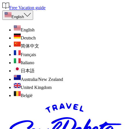
Free Vacation guide
English
English
Deutsch
简体中文
Français
Italiano
日本語
Australia/New Zealand
United Kingdom
België