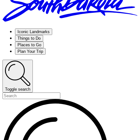
Iconic Landmarks
Things to Do
Places to Go
Plan Your Trip
Toggle search