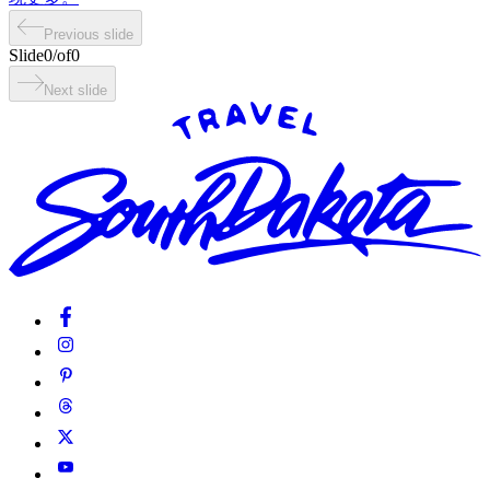
Previous slide
Slide
0
/
of
0
Next slide