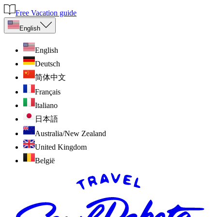
Free Vacation guide
English
English
Deutsch
简体中文
Français
Italiano
日本語
Australia/New Zealand
United Kingdom
België