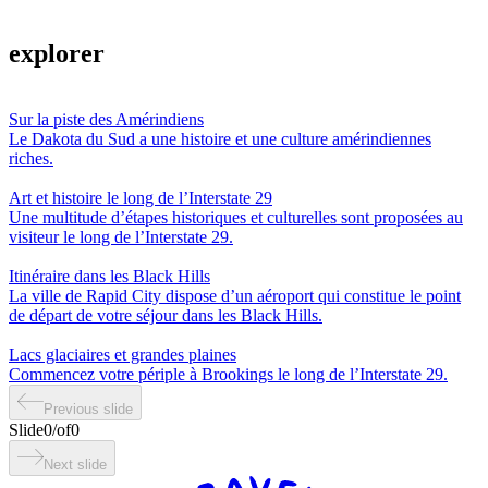
explorer
Sur la piste des Amérindiens
Le Dakota du Sud a une histoire et une culture amérindiennes
riches.
Art et histoire le long de l’Interstate 29
Une multitude d’étapes historiques et culturelles sont proposées au
visiteur le long de l’Interstate 29.
Itinéraire dans les Black Hills
La ville de Rapid City dispose d’un aéroport qui constitue le point
de départ de votre séjour dans les Black Hills.
Lacs glaciaires et grandes plaines
Commencez votre périple à Brookings le long de l’Interstate 29.
Previous slide
Slide
0
/
of
0
Next slide