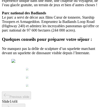
expérience unique dans une mine, une chapelle du voyageur, de
l’eau glacée gratuite, un terrain de jeux et bien d’autres choses !
Parc national des Badlands
Le parc a servi de décor aux films Cœur de tonnerre, Starship
Troopers et Armageddon. Empruntez la Badlands Loop Road
(Highway 240) et admirez les incroyables panoramas qu'offre ce
parc national de 97 600 hectares (244 000 acres).
Quelques conseils pour préparer votre séjour :
Ne manquez pas la drôle de sculpture d’un squelette marchant
devant un squelette de dinosaure visible depuis l’Interstate.
Previous slide
Slide
1
/
of
4