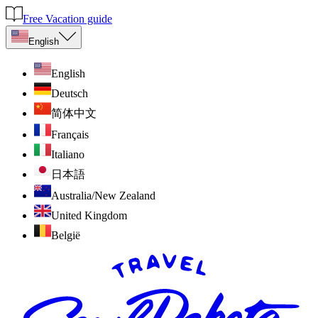
Free Vacation guide
English
English
Deutsch
简体中文
Français
Italiano
日本語
Australia/New Zealand
United Kingdom
België