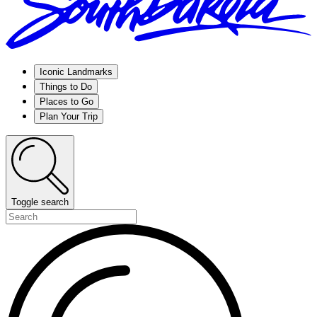
Iconic Landmarks
Things to Do
Places to Go
Plan Your Trip
Toggle search