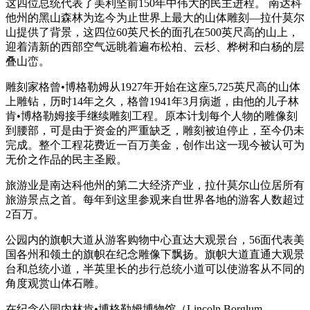
这四位总统代表了美利坚前150年中伟大的民主进程。 南达科
他州的黑山森林为迄今为止世界上最大的山体雕刻—拉什莫尔
山提供了背景，这四位60英尺长的面孔在500英尺高的山上，
迎着清新的西部空气远眺着遍布松柏、云杉、桦树和白杨的层
叠山峦。
雕刻家格曾•博格勒姆从1927年开始在这座5,725英尺高的山体
上雕钻，历时14年之久，格曾1941年3月病逝，由他的儿子林
肯•博格勒姆接手继续雕刻工程。原本计划每个人物的雕像刻
到腰部，可是由于资金的严重缺乏，雕刻被迫停止，至今仍未
完成。整个工程花费近一百万美金，创作出这一现今被认可为
无价之作品的民主圣殿。
旅游业是南达科他州的第二大经济产业，拉什莫尔山位居所有
旅游景点之首。每年到这里参观来自世界各地的游客人数超过
2百万。
公园内的旗帜大道从游客购物中心直达大观景台，56面代表美
国各州和领土的旗帜在纪念雕像下飘扬。旗帜大道直通大观景
台和总统小道，半英里长的步行总统小道可以使游客从不同的
角度观赏山体石雕。
在纪念公园内林肯•博格勒姆博物馆（Lincoln Borglum