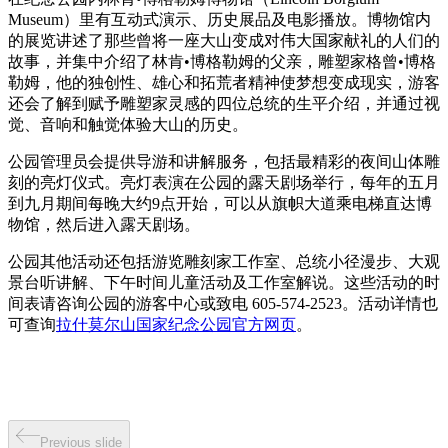
Museum）里有互动式演示、历史展品及电影播放。博物馆内
的展览讲述了那些曾将一座大山变成对伟大国家献礼的人们的
故事，并集中介绍了林肯•博格勒姆的父亲，雕塑家格曾•博格
勒姆，他的独创性、雄心和拓荒者精神使梦想变成现实，游客
还会了解到赋予雕塑家灵感的四位总统的生平介绍，并通过视
觉、音响和触觉体验大山的历史。
公园管理员会提供导游和讲解服务，包括最精彩的夜间山体雕
刻的亮灯仪式。亮灯表演在公园的露天剧场举行，每年的五月
到九月期间每晚大约9点开始，可以从旗帜大道乘电梯直达博
物馆，然后进入露天剧场。
公园其他活动还包括游览雕刻家工作室、总统小径漫步、大观
景台听讲解、下午时间儿童活动及工作室解说。这些活动的时
间表请咨询公园的游客中心或致电 605-574-2523。活动详情也
可查询
拉什莫尔山国家纪念公园官方网页
。
Previous slide