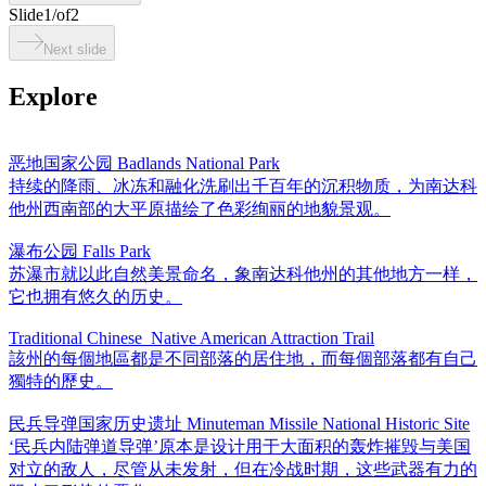
Slide
1
/
of
2
Next slide
Explore
恶地国家公园 Badlands National Park
持续的降雨、冰冻和融化洗刷出千百年的沉积物质，为南达科
他州西南部的大平原描绘了色彩绚丽的地貌景观。
瀑布公园 Falls Park
苏瀑市就以此自然美景命名，象南达科他州的其他地方一样，
它也拥有悠久的历史。
Traditional Chinese_Native American Attraction Trail
該州的每個地區都是不同部落的居住地，而每個部落都有自己
獨特的歷史。
民兵导弹国家历史遗址 Minuteman Missile National Historic Site
‘民兵内陆弹道导弹’原本是设计用于大面积的轰炸摧毁与美国
对立的敌人，尽管从未发射，但在冷战时期，这些武器有力的