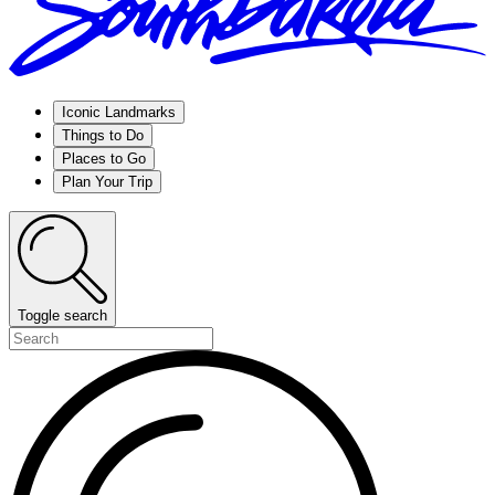
Iconic Landmarks
Things to Do
Places to Go
Plan Your Trip
Toggle search