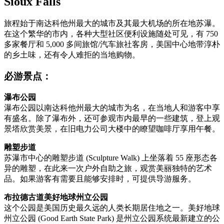
Sioux Falls
旅程始于南达科他州最大的城市及其最大机场的所在地苏瀑。
在这个繁华的市内，各种大型社区便利设施随处可见，有 750
多家餐厅和 5,000 多间旅馆/汽车旅社客房，美国中心地带淳朴
的乡土味，还有令人难拒的当地购物。
必游景点：
瀑布公园
瀑布公园以南达科他州最大的城市为名，在当地人和游客中享
有盛名。除了瀑布外，还可参观市内最早的一些建筑，登上观
景塔欣赏美景，在旧电力公司大楼中的瞭望咖啡厅享用午餐。
雕塑步道
苏瀑市中心的雕塑步道 (Sculpture Walk) 上坐落着 55 座形态各
异的雕塑，在此来一次户外自助之旅，观赏美丽独特的艺术
品。如果游客有需要且能够安排时，可提供导游服务。
布拉德古道美好地球州立公园
这个公园是美国历史最久远的人类长期居住地之一。美好地球
州立公园 (Good Earth State Park) 是州立公园系统最新建立的公