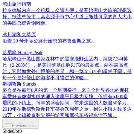
黑山旅行指南
拉皮德城内有一个机场，交通方便，是开始黑山之旅的理想选
择。抵达总统市，其名源于市中心街道上随处可见的真人大小
的美国总统青铜雕像。
冰川湖和大草原
沿着 29 号州际公路开始您的布鲁金斯之旅。
哈尼峰 Harney Peak
哈尼峰位于黑山国家森林中的黑麋鹿野生区内，海拔7,244英
尺（2,208米），是美国落基山脉以东的最高点。站在最高点
时，它那如世外仙境般的美景，和一览众山小的超然开阔，是
每一个喜好登山的游客不可错过的体验。
斯德哲斯 Sturgis
盛会是在每年8月的第一个星期举行，来自全世界各地的摩托
车爱好者像潮水般的涌入这座平日极为安静、仅拥有6,000多
居民的小镇上。每年的盛会期间，前来这里的人数逾50多万。
2010年在斯德哲斯摩托车盛会70周年之际，到达小镇人数多达
70万，小镇被奇装异服的游客和摩托车挤得水泄不通。
Previous slide
Slide
0
/
of
0