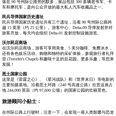
落在 90 号州际公路旁的默多，展品包括 300 多辆老爷车、卡
车和摩托车，是向公众开放的最大私人汽车收藏品之一。
民兵导弹国家历史遗址
民兵导弹国家历史遗址共有三个遗址，沿着 90 号州际公路跨
越 15 英里（约 25 公里）。游客中心、Delta-09 导弹发射井对
旅客开放，每天均会组织 Delta-01 发射控制设施游览。
沃尔药店商场
在沃尔药店商场，游客可享用美食、5 美分咖啡、免费冰水，
还有各色娱乐活动、购物和独特的采矿体验，参观旅行者礼拜
堂 (Traveler's Chapel) 和趣味十足的后花园。更多乐趣，等您来
发掘！
恶土国家公园
这里是《雷霆之心》、《星河战队》和《世界末日》等电影的
主要拍摄基地。沿着恶土环路（240 号高速公路）欣赏这座占
地 244,000 英亩（约 97,600 公顷）的国家公园的壮丽景色。
旅游顾问小贴士：
在州际公路上行驶时，注意一下，会发现一座人类骷髅与恐龙