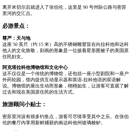
离开米切尔后就进入了张伯伦，这里是 90 号州际公路与密苏
里河的交汇点。
必游景点：
尊严：天与地
这座 50 英尺（约 15 米）高的不锈钢雕塑旨在向拉科他和达科
他人的文化致敬，刻画的形象是一位披着星形图被子的美国原
住民妇女。
阿克塔拉科他博物馆和文化中心
这不仅仅是一个传统的博物馆，还包括一座小型剧院和一座户
外药轮园，馆内提供互动显示器和英语-拉科他语的双语解
说。博物馆的展出生动而形象，栩栩如生，让游客可直观了解
过去和现在美国原住民的生活方式。
旅游顾问小贴士：
密苏里河设有很多钓鱼点，游客可尽情享受其中之乐。在张伯
伦的餐厅内享用新鲜捕获的南达科他州玻璃梭鲈。