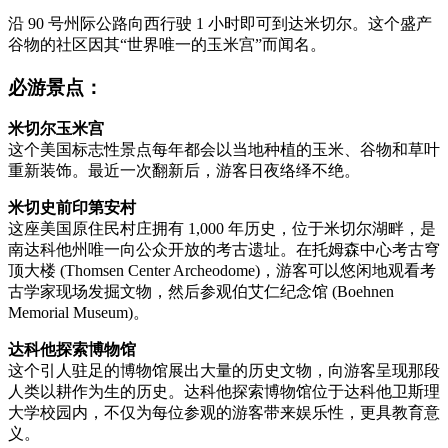
沿 90 号州际公路向西行驶 1 小时即可到达米切尔。这个盛产
谷物的社区因其“世界唯一的玉米宫”而闻名。
必游景点：
米切尔玉米宫
这个美国标志性景点每年都会以当地种植的玉米、谷物和草叶
重新装饰。最近一次翻新后，游客日夜络绎不绝。
米切史前印第安村
这座美国原住民村庄拥有 1,000 年历史，位于米切尔湖畔，是
南达科他州唯一向公众开放的考古遗址。在托姆森中心考古穹
顶大楼 (Thomsen Center Archeodome)，游客可以悠闲地观看考
古学家现场发掘文物，然后参观伯艾仁纪念馆 (Boehnen
Memorial Museum)。
达科他探索博物馆
这个引人驻足的博物馆展出大量的历史文物，向游客呈现那段
人类以耕作为生的历史。达科他探索博物馆位于达科他卫斯理
大学校园内，不仅为每位参观的游客带来娱乐性，更具教育意
义。