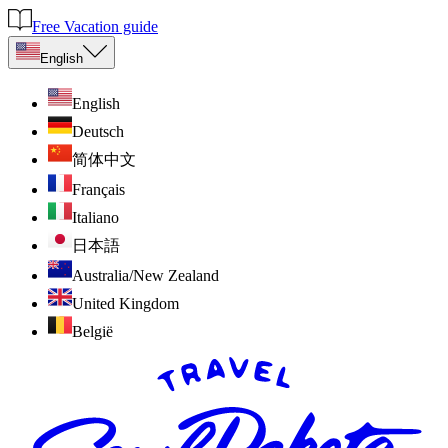
Free Vacation guide
English
English
Deutsch
简体中文
Français
Italiano
日本語
Australia/New Zealand
United Kingdom
België