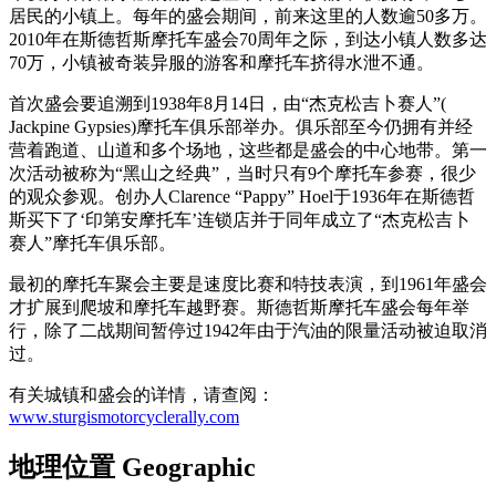
居民的小镇上。每年的盛会期间，前来这里的人数逾50多万。
2010年在斯德哲斯摩托车盛会70周年之际，到达小镇人数多达
70万，小镇被奇装异服的游客和摩托车挤得水泄不通。
首次盛会要追溯到1938年8月14日，由“杰克松吉卜赛人”(
Jackpine Gypsies)摩托车俱乐部举办。俱乐部至今仍拥有并经
营着跑道、山道和多个场地，这些都是盛会的中心地带。第一
次活动被称为“黑山之经典”，当时只有9个摩托车参赛，很少
的观众参观。创办人Clarence “Pappy” Hoel于1936年在斯德哲
斯买下了‘印第安摩托车’连锁店并于同年成立了“杰克松吉卜
赛人”摩托车俱乐部。
最初的摩托车聚会主要是速度比赛和特技表演，到1961年盛会
才扩展到爬坡和摩托车越野赛。斯德哲斯摩托车盛会每年举
行，除了二战期间暂停过1942年由于汽油的限量活动被迫取消
过。
有关城镇和盛会的详情，请查阅：
www.sturgismotorcyclerally.com
地理位置 Geographic