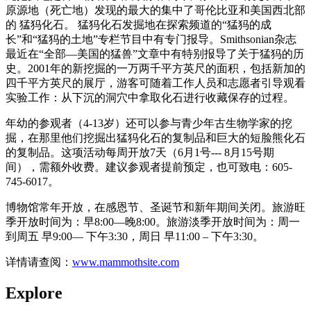
原源地（死亡地）发现的最大的集中了哥伦比亚和美国西北部
的 猛犸化石。 猛犸化石发掘地在探索频道的“猛犸的成
长”和“猛犸的土地”专栏节目中有专门报导。Smithsonian杂志
最近在“全部—美国的猛兽”文章中有特别报导了关于猛犸的历
史。2001年的新挖掘的一万两千平方英尺的面积，包括新加的
四千平方英尺的展厅，游客可随着工作人员和志愿者引导观看
实验工作：从下沉的洞穴中拿取化石进行收藏保存的过程。
年幼的参观者（4-13岁）还可以参与青少年古生物学家的挖
掘，在那里他们挖掘出猛犸化石的复制品和巨大的短脸熊化石
的复制品。这项活动每周开放7天（6月1号--- 8月15号期
间），需额外收费。建议参观者提前预定，也可致电：605-
745-6017。
博物馆常年开放，在感恩节、圣诞节和新年期间关闭。旅游旺
季开放时间为：早8:00—晚8:00。旅游淡季开放时间为：周一
到周五 早9:00— 下午3:30，周日 早11:00 – 下午3:30。
详情请查阅：
www.mammothsite.com
Explore