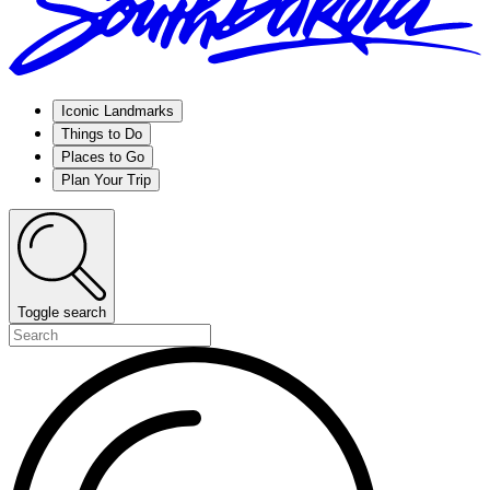
Iconic Landmarks
Things to Do
Places to Go
Plan Your Trip
Toggle search