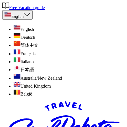
Free Vacation guide
English
English
Deutsch
简体中文
Français
Italiano
日本語
Australia/New Zealand
United Kingdom
België