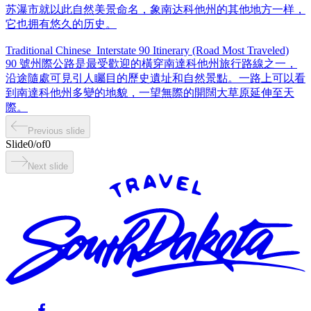
苏瀑市就以此自然美景命名，象南达科他州的其他地方一样，
它也拥有悠久的历史。
Traditional Chinese_Interstate 90 Itinerary (Road Most Traveled)
90 號州際公路是最受歡迎的橫穿南達科他州旅行路線之一，
沿途隨處可見引人矚目的歷史遺址和自然景點。一路上可以看
到南達科他州多變的地貌，一望無際的開闊大草原延伸至天
際。
Previous slide
Slide
0
/
of
0
Next slide