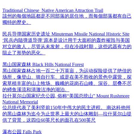
Traditional Chinese_Native American Attraction Trail
該州的每個地區都是不同部落的居住地，而每個部落都有自己
獨特的歷史。
民兵导弹国家历史遗址 Minuteman Missile National Historic Site
‘民兵内陆弹道导弹’原本是设计用于大面积的轰炸摧毁与美国
对立的敌人，尽管从未发射，但在冷战时期，这些武器有力的
阻止了形势的恶化。
黑山国家森林 Black Hills National Forest
黑山国家森林占地一百二十万英亩，为运动探险提供了绝佳的
场所，像登山、骑自行车、或是在美不胜收的景色中露营，探
索草植丰富的山上牧场、巍峨的花岗石山峰、深谷、层叠不尽
的鳟鱼溪流和清澈洁净的湖泊。
拉什莫尔山国家纪念公园, 俗称“美国总统山” Mount Rushmore
National Memorial
位总统代表了美利坚前150年中伟大的民主进程。 南达科他州
的黑山森林为迄今为止世界上最大的山体雕刻—拉什莫尔山提
供了背景，这四位60英尺长的面孔在500英尺
瀑布公园 Falls Park